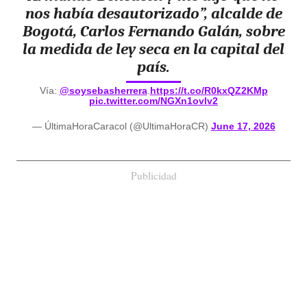
nos había desautorizado”, alcalde de
Bogotá, Carlos Fernando Galán, sobre
la medida de ley seca en la capital del
país.
Vía:
@soysebasherrera
.
https://t.co/R0kxQZ2KMp
pic.twitter.com/NGXn1ovlv2
— ÚltimaHoraCaracol (@UltimaHoraCR)
June 17, 2026
Publicidad