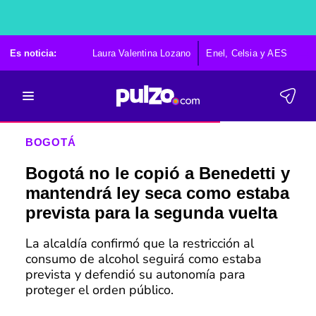
Es noticia:
Laura Valentina Lozano
Enel, Celsia y AES
Po
BOGOTÁ
Bogotá no le copió a Benedetti y
mantendrá ley seca como estaba
prevista para la segunda vuelta
La alcaldía confirmó que la restricción al
consumo de alcohol seguirá como estaba
prevista y defendió su autonomía para
proteger el orden público.