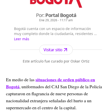
Por:
Portal Bogotá
Ene 29, 2026 - 11:17 am
Bogotá cuenta con un espacio de información
muy completo donde la ciudadanía, residentes y
extranjeros pueden consultar la información que
Leer más
les interesa sobre Bogotá, su historia, sus
localidades, la gestión y principales noticias de la
Visitar sitio
Administración Distrital.
Este artículo fue curado por Oskar Ortiz
situaciones de orden público en
En medio de las
Bogotá
, uniformados del CAI San Diego de la Policía
capturaron en flagrancia de nueve personas de
nacionalidad extranjera señaladas del hurto a un
supermercado en el centro de la capital.