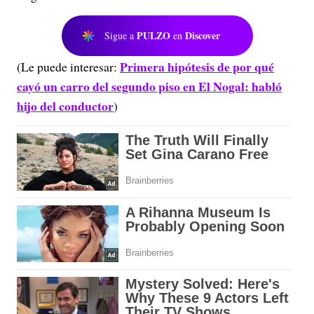
PULZO
Discover
Sigue a
en
Primera hipótesis de por qué
(Le puede interesar:
cayó un carro del segundo piso en El Nogal: habló
hijo del conductor
)