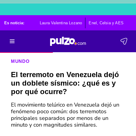
Es noticia:
Laura Valentina Lozano
Enel, Celsia y AES
Po
MUNDO
El terremoto en Venezuela dejó
un doblete sísmico: ¿qué es y
por qué ocurre?
El movimiento telúrico en Venezuela dejó un
fenómeno poco común: dos terremotos
principales separados por menos de un
minuto y con magnitudes similares.