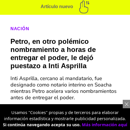
Artículo nuevo
NACIÓN
Petro, en otro polémico
nombramiento a horas de
entregar el poder, le dejó
puestazo a Inti Asprilla
Inti Asprilla, cercano al mandatario, fue
designado como notario interino en Soacha
mientras Petro acelera varios nombramientos
antes de entregar el poder.
Usamos "Cookies" propias y de terceros para elaborar
Abelardo de la Espriella asume la presidencia de Colombia
información estadística y mostrarle publicidad personalizada.
en Cali en medio de polarización política y retos históricos
Si continúa navegando acepta su uso.
Más información aquí