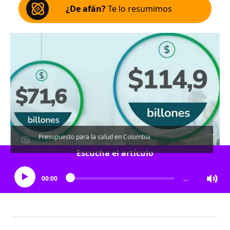
¿De afán?
Te lo resumimos
Presupuesto para la salud en Colombia
Escucha el artículo
00:00
…