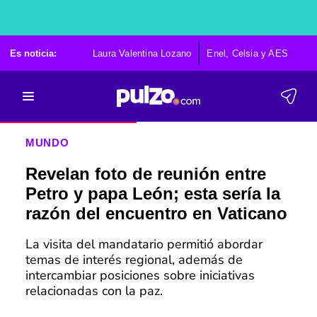
Es noticia:
Laura Valentina Lozano
Enel, Celsia y AES
Po
MUNDO
Revelan foto de reunión entre
Petro y papa León; esta sería la
razón del encuentro en Vaticano
La visita del mandatario permitió abordar
temas de interés regional, además de
intercambiar posiciones sobre iniciativas
relacionadas con la paz.