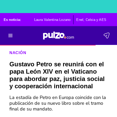
Es noticia:
Laura Valentina Lozano
Enel, Celsia y AES
Po
NACIÓN
Gustavo Petro se reunirá con el
papa León XIV en el Vaticano
para abordar paz, justicia social
y cooperación internacional
La estadía de Petro en Europa coincide con la
publicación de su nuevo libro sobre el tramo
final de su mandato.