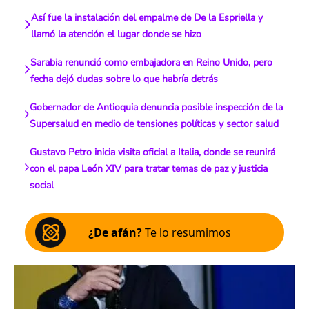
Así fue la instalación del empalme de De la Espriella y
llamó la atención el lugar donde se hizo
Sarabia renunció como embajadora en Reino Unido, pero
fecha dejó dudas sobre lo que habría detrás
Gobernador de Antioquia denuncia posible inspección de la
Supersalud en medio de tensiones políticas y sector salud
Gustavo Petro inicia visita oficial a Italia, donde se reunirá
con el papa León XIV para tratar temas de paz y justicia
social
¿De afán?
Te lo resumimos