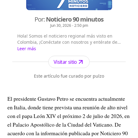
Por:
Noticiero 90 minutos
Jun 30, 2026 - 2:50 pm
Hola! Somos el noticiero regional más visto en
Colombia, ¡Conéctate con nosotros y entérate de
las noticias del suroccidente colombiano!,
Leer más
Emisión digital en vivo a las 8 a.m. por todos
nuestros canales digitales, Emisión central a la
Visitar sitio
1:00 p.m. por el canal Telepacífico y nuestros
canales digitales.
Este artículo fue curado por pulzo
El presidente Gustavo Petro se encuentra actualmente
en Italia, donde tiene prevista una reunión de alto nivel
con el papa León XIV el próximo 2 de julio de 2026, en
el Palacio Apostólico de la Ciudad del Vaticano. De
acuerdo con la información publicada por Noticiero 90