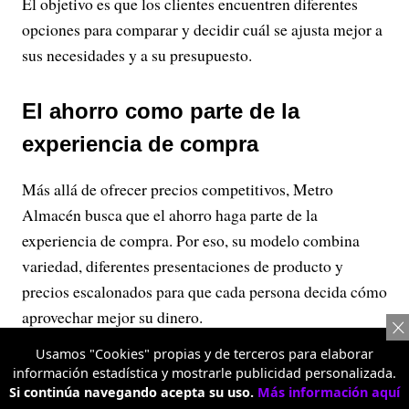
El objetivo es que los clientes encuentren diferentes
opciones para comparar y decidir cuál se ajusta mejor a
sus necesidades y a su presupuesto.
El ahorro como parte de la
experiencia de compra
Más allá de ofrecer precios competitivos, Metro
Almacén busca que el ahorro haga parte de la
experiencia de compra. Por eso, su modelo combina
variedad, diferentes presentaciones de producto y
precios escalonados para que cada persona decida cómo
aprovechar mejor su dinero.
Esta propuesta está dirigida tanto a quienes realizan el
Usamos "Cookies" propias y de terceros para elaborar
información estadística y mostrarle publicidad personalizada.
mercado semanal o mensual para su hogar como a
Si continúa navegando acepta su uso.
Más información aquí
pequeños empresarios y emprendedores que necesitan