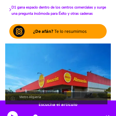
D1 gana espacio dentro de los centros comerciales y surge
una pregunta incómoda para Éxito y otras cadenas
¿De afán?
Te lo resumimos
Metro Alquería
Escucha el artículo