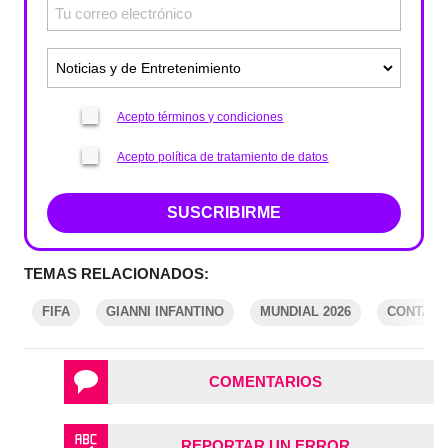
Acepto términos y condiciones
Acepto política de tratamiento de datos
SUSCRIBIRME
TEMAS RELACIONADOS:
FIFA
GIANNI INFANTINO
MUNDIAL 2026
CONTAMI
COMENTARIOS
REPORTAR UN ERROR