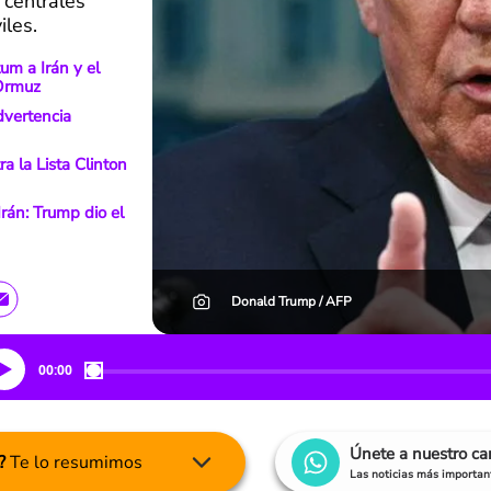
 centrales
iles.
um a Irán y el
 Ormuz
dvertencia
a la Lista Clinton
rán: Trump dio el
Donald Trump / AFP
00:00
Únete a nuestro c
?
Te lo resumimos
Las noticias más important