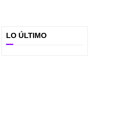
LO ÚLTIMO
Visa a EE. UU. por las
Estados Unidos lanzó
nubes: estos son los 20
alerta roja para
cambios de Trump que
Colombia: estos son los
golpean a colombianos
4 departamentos a los
que pidió no ir