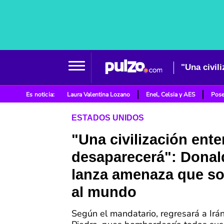
Es noticia:
Laura Valentina Lozano
Enel, Celsia y AES
Pose
ESTADOS UNIDOS
"Una civilización ente
desaparecerá": Dona
lanza amenaza que s
al mundo
Según el mandatario, regresará a Irá