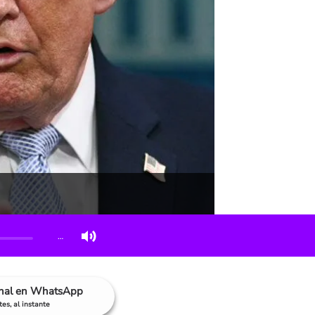
…
anal en WhatsApp
es, al instante