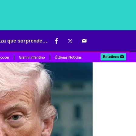
"Una civilización entera desaparecerá": Donald Trump lanza amenaza que sorprende al mundo
Boletines
lcocer
Gianni Infantino
Últimas Noticias