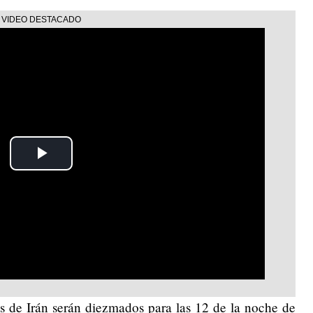
Play
Video
s de Irán serán diezmados para las 12 de la noche de