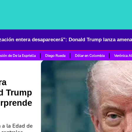
sión de De la Espriella
Diego Rueda
Dólar en Colombia
Verónica A
ra
ld Trump
orprende
n a la Edad de