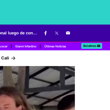
¿Daniel Sancho, asesino de Edwin Arrieta, tendría libertad condicional luego de condena?
Boletines
lcocer
Gianni Infantino
Últimas Noticias
n Cali