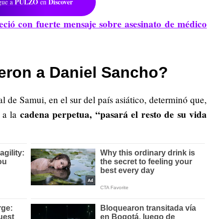
PULZO
Discover
gue a
en
ció con fuerte mensaje sobre asesinato de médico
eron a Daniel Sancho?
l de Samui, en el sur del país asiático, determinó que,
cadena perpetua, “pasará el resto de su vida
 a la