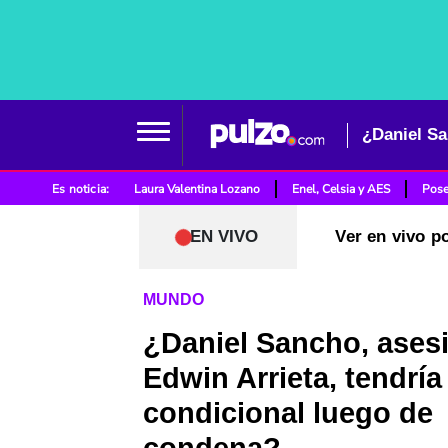
Es noticia:
Laura Valentina Lozano
Enel, Celsia y AES
Pose
EN VIVO
Ver en vivo p
MUNDO
¿Daniel Sancho, ases
Edwin Arrieta, tendría
condicional luego de