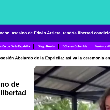
sión de De la Espriella
Diego Rueda
Dólar en Colombia
Verónica A
osesión Abelardo de la Espriella: así va la ceremonia e
ino de
 libertad