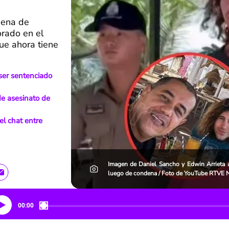
pena de
orado en el
que ahora tiene
ser sentenciado
de asesinato de
del chat entre
Imagen de Daniel Sancho y Edwin Arrieta a 
luego de condena / Foto de YouTube RTVE N
00:00