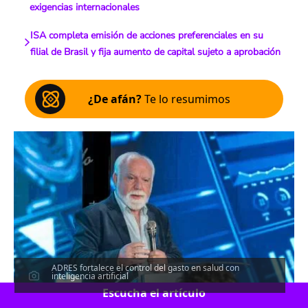
exigencias internacionales
ISA completa emisión de acciones preferenciales en su
filial de Brasil y fija aumento de capital sujeto a aprobación
¿De afán?
Te lo resumimos
ADRES fortalece el control del gasto en salud con
inteligencia artificial
Escucha el artículo