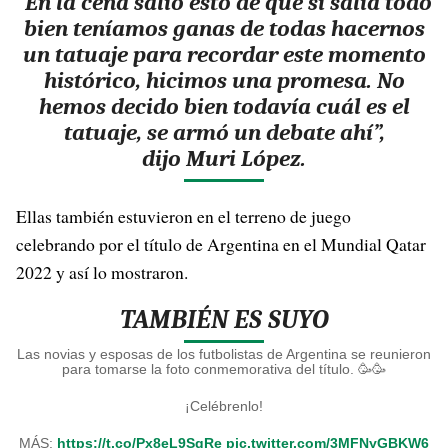
“En la cena salió esto de que si salía todo
bien teníamos ganas de todas hacernos
un tatuaje para recordar este momento
histórico, hicimos una promesa. No
hemos decido bien todavía cuál es el
tatuaje, se armó un debate ahí”,
dijo Muri López.
Ellas también estuvieron en el terreno de juego
celebrando por el título de Argentina en el Mundial Qatar
2022 y así lo mostraron.
TAMBIÉN ES SUYO
Las novias y esposas de los futbolistas de Argentina se reunieron
para tomarse la foto conmemorativa del título. 🥳🥳
¡Celébrenlo!
MÁS:
https://t.co/Px8eL9SqRe
pic.twitter.com/3MFNyGBKW6