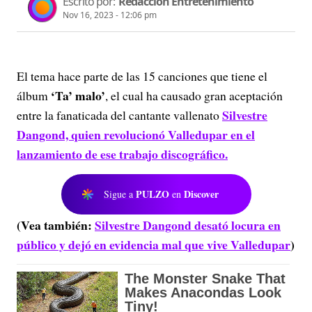
Escrito por:
Redacción Entretenimiento
Nov 16, 2023 - 12:06 pm
El tema hace parte de las 15 canciones que tiene el
‘Ta’ malo’
álbum
, el cual ha causado gran aceptación
Silvestre
entre la fanaticada del cantante vallenato
Dangond, quien revolucionó Valledupar en el
lanzamiento de ese trabajo discográfico.
PULZO
Discover
Sigue a
en
(Vea también:
Silvestre Dangond desató locura en
público y dejó en evidencia mal que vive Valledupar
)