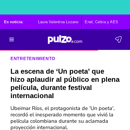
Es noticia:
Laura Valentina Lozano
Enel, Celsia y AES
Po
ENTRETENIMIENTO
La escena de ‘Un poeta’ que
hizo aplaudir al público en plena
película, durante festival
internacional
Ubeimar Ríos, el protagonista de 'Un poeta',
recordó el inesperado momento que vivió la
película colombiana durante su aclamada
proyección internacional.