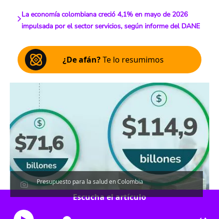
La economía colombiana creció 4,1% en mayo de 2026
impulsada por el sector servicios, según informe del DANE
¿De afán?
Te lo resumimos
Presupuesto para la salud en Colombia
Escucha el artículo