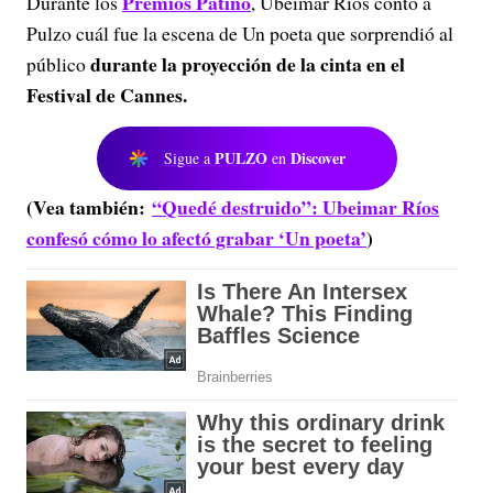
Premios Patino
Durante los
, Ubeimar Ríos contó a
Pulzo cuál fue la escena de Un poeta que sorprendió al
durante la proyección de la cinta en el
público
Festival de Cannes.
PULZO
Discover
Sigue a
en
(Vea también:
“Quedé destruido”: Ubeimar Ríos
confesó cómo lo afectó grabar ‘Un poeta’
)