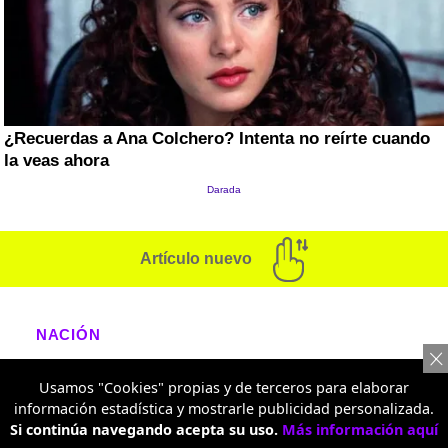
Artículo nuevo
NACIÓN
Cilindro abandonado en vía
Usamos "Cookies" propias y de terceros para elaborar
Panamericana causó pánico en
información estadística y mostrarle publicidad personalizada.
Si continúa navegando acepta su uso.
Más información aquí
medio de posición de De la