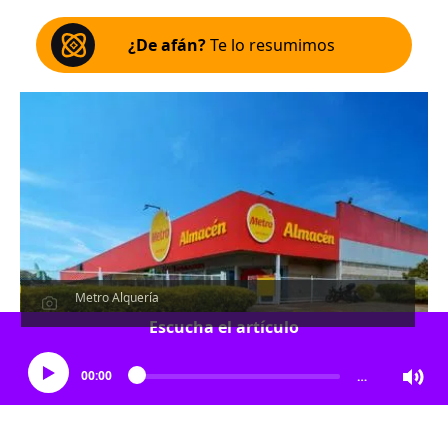
¿De afán?
Te lo resumimos
Metro Alquería
Escucha el artículo
00:00
…