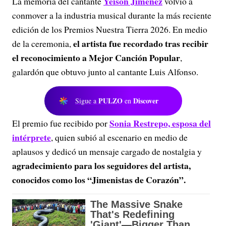
Yeison Jiménez
La memoria del cantante
volvió a
conmover a la industria musical durante la más reciente
edición de los Premios Nuestra Tierra 2026. En medio
el artista fue recordado tras recibir
de la ceremonia,
el reconocimiento a Mejor Canción Popular
,
galardón que obtuvo junto al cantante Luis Alfonso.
PULZO
Discover
Sigue a
en
Sonia Restrepo, esposa del
El premio fue recibido por
intérprete
, quien subió al escenario en medio de
aplausos y dedicó un mensaje cargado de nostalgia y
agradecimiento para los seguidores del artista,
conocidos como los “Jimenistas de Corazón”.