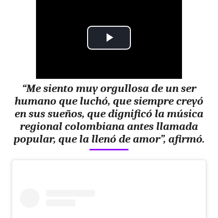
P
l
“Me siento muy orgullosa de un ser
a
humano que luchó, que siempre creyó
y
en sus sueños, que dignificó la música
regional colombiana antes llamada
V
popular, que la llenó de amor”, afirmó.
i
d
e