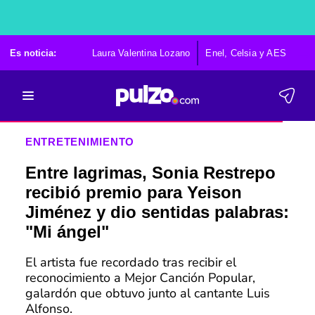
Es noticia:
Laura Valentina Lozano
Enel, Celsia y AES
Po
ENTRETENIMIENTO
Entre lagrimas, Sonia Restrepo
recibió premio para Yeison
Jiménez y dio sentidas palabras:
"Mi ángel"
El artista fue recordado tras recibir el
reconocimiento a Mejor Canción Popular,
galardón que obtuvo junto al cantante Luis
Alfonso.