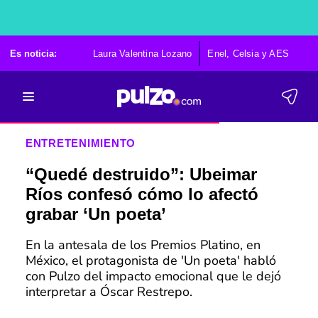
Es noticia:
Laura Valentina Lozano
Enel, Celsia y AES
Po
ENTRETENIMIENTO
“Quedé destruido”: Ubeimar
Ríos confesó cómo lo afectó
grabar ‘Un poeta’
En la antesala de los Premios Platino, en
México, el protagonista de 'Un poeta' habló
con Pulzo del impacto emocional que le dejó
interpretar a Óscar Restrepo.