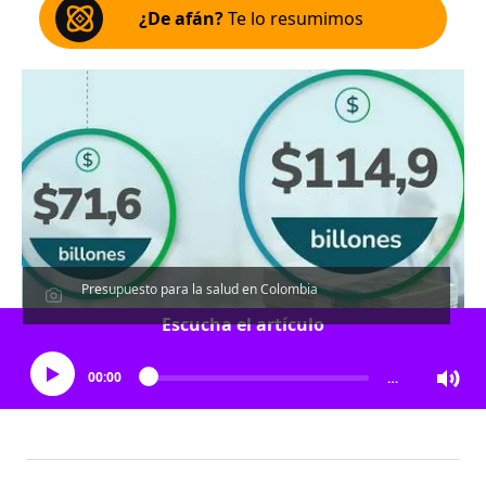
¿De afán?
Te lo resumimos
Presupuesto para la salud en Colombia
Escucha el artículo
00:00
…