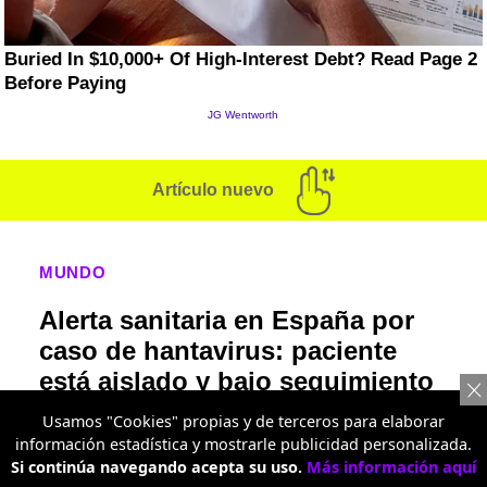
Artículo nuevo
MUNDO
Alerta sanitaria en España por
caso de hantavirus: paciente
está aislado y bajo seguimiento
médico
Usamos "Cookies" propias y de terceros para elaborar
información estadística y mostrarle publicidad personalizada.
La cepa Andes, asociada con Argentina y
Si continúa navegando acepta su uso.
Más información aquí
Chile, activó protocolos europeos porque