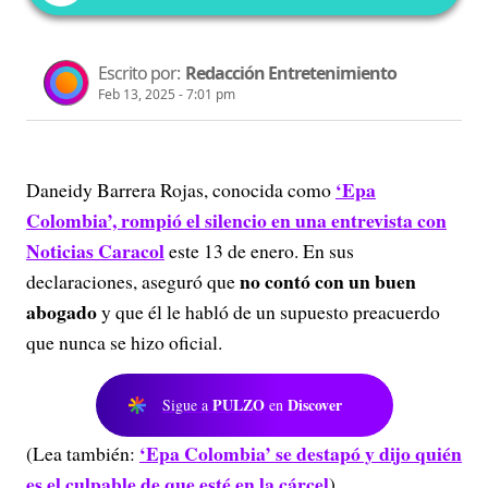
Escrito por:
Redacción Entretenimiento
Feb 13, 2025 - 7:01 pm
‘Epa
Daneidy Barrera Rojas, conocida como
Colombia’, rompió el silencio en una entrevista con
Noticias Caracol
este 13 de enero. En sus
no contó con un buen
declaraciones, aseguró que
abogado
y que él le habló de un supuesto preacuerdo
que nunca se hizo oficial.
PULZO
Discover
Sigue a
en
‘Epa Colombia’ se destapó y dijo quién
(Lea también:
es el culpable de que esté en la cárcel
)