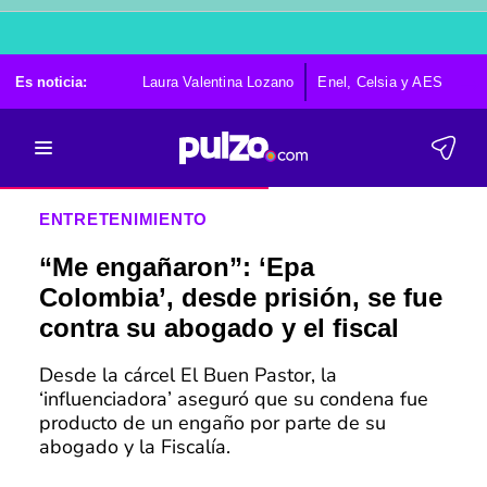
Es noticia:
Laura Valentina Lozano
Enel, Celsia y AES
Po
ENTRETENIMIENTO
“Me engañaron”: ‘Epa
Colombia’, desde prisión, se fue
contra su abogado y el fiscal
Desde la cárcel El Buen Pastor, la
‘influenciadora’ aseguró que su condena fue
producto de un engaño por parte de su
abogado y la Fiscalía.