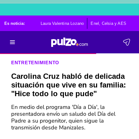
Es noticia:
Laura Valentina Lozano
Enel, Celsia y AES
Po
ENTRETENIMIENTO
Carolina Cruz habló de delicada
situación que vive en su familia:
"Hice todo lo que pude"
En medio del programa 'Día a Día', la
presentadora envío un saludo del Día del
Padre a su progenitor, quien sigue la
transmisión desde Manizales.