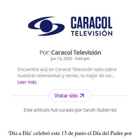
Por:
Caracol Televisión
Jun 13, 2025 - 6:40 pm
Encuentre acá en Caracol Televisión todo sobre
nuestras telenovelas y series, lo mejor de los
realities del momento, lo que sucede con los
Leer más
artistas y más contenido de entretenimiento.
Visitar sitio
Este artículo fue curado por Sarah Gutierrez
‘Día a Día’ celebró este 13 de junio el Día del Padre por