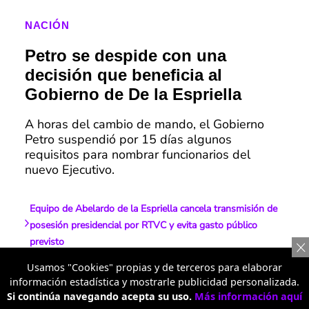
NACIÓN
Petro se despide con una
decisión que beneficia al
Gobierno de De la Espriella
A horas del cambio de mando, el Gobierno
Petro suspendió por 15 días algunos
requisitos para nombrar funcionarios del
nuevo Ejecutivo.
Equipo de Abelardo de la Espriella cancela transmisión de
posesión presidencial por RTVC y evita gasto público
previsto
Usamos "Cookies" propias y de terceros para elaborar
Gobierno emite decreto que suspende requisitos para
información estadística y mostrarle publicidad personalizada.
nombrar altos funcionarios antes de la posesión de
Si continúa navegando acepta su uso.
Más información aquí
Abelardo de la Espriella