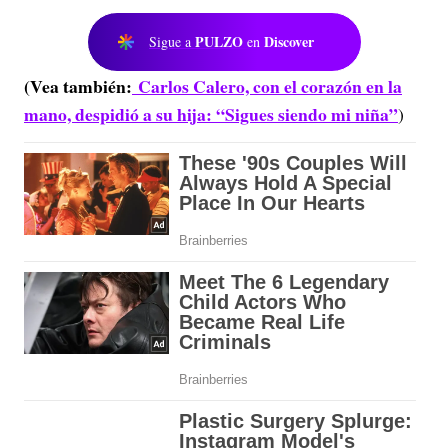
PULZO
Discover
Sigue a
en
(Vea también:
Carlos Calero, con el corazón en la
mano, despidió a su hija: “Sigues siendo mi niña”
)