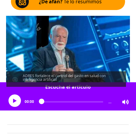
¿De afán?
Te lo resumimos
ADRES fortalece el control del gasto en salud con
inteligencia artificial
Escucha el artículo
00:00
…