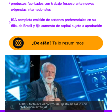
productos fabricados con trabajo forzoso ante nuevas
exigencias internacionales
ISA completa emisión de acciones preferenciales en su
filial de Brasil y fija aumento de capital sujeto a aprobación
¿De afán?
Te lo resumimos
ADRES fortalece el control del gasto en salud con
inteligencia artificial