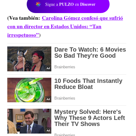
PULZO
Discover
Sigue a
en
(Vea también:
Carolina Gómez confesó que sufrió
con un director en Estados Unidos: “Tan
irrespetuoso”
)