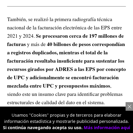
También, se realizó la primera radiografía técnica
nacional de la facturación electrónica de las EPS entre
Se procesaron cerca de 197 millones de
2021 y 2024.
facturas
40 billones de pesos correspondían
y más de
a registros duplicados, mientras el total de la
facturación resultaba insuficiente para sustentar los
recursos girados por ADRES a las EPS por concepto
de UPC y adicionalmente se encontró facturación
mezclada entre UPC y presupuestos máximos
,
siendo este un insumo clave para identificar problemas
estructurales de calidad del dato en el sistema.
Sala de
Finalmente, en esa gestión se destaca la
Usamos "Cookies" propias y de terceros para elaborar
información estadística y mostrarle publicidad personalizada.
inteligencia
de la ADRES, una herramienta digital
Si continúa navegando acepta su uso.
Más información aquí
estratégica diseñada para que los datos se transformen