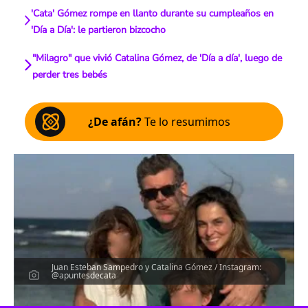
'Cata' Gómez rompe en llanto durante su cumpleaños en
'Día a Día': le partieron bizcocho
"Milagro" que vivió Catalina Gómez, de 'Día a día', luego de
perder tres bebés
¿De afán?
Te lo resumimos
Juan Esteban Sampedro y Catalina Gómez / Instagram:
@apuntesdecata
Escucha el artículo