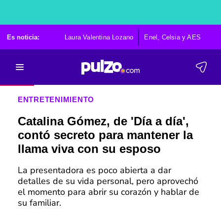
Es noticia:
Laura Valentina Lozano
Enel, Celsia y AES
Po
ENTRETENIMIENTO
Catalina Gómez, de 'Día a día',
contó secreto para mantener la
llama viva con su esposo
La presentadora es poco abierta a dar
detalles de su vida personal, pero aprovechó
el momento para abrir su corazón y hablar de
su familiar.