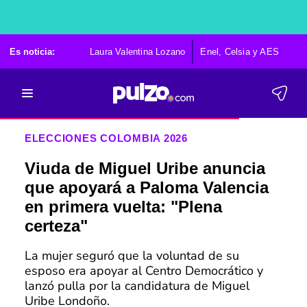
Es noticia:
Laura Valentina Lozano
Enel, Celsia y AES
Po
ELECCIONES COLOMBIA 2026
Viuda de Miguel Uribe anuncia
que apoyará a Paloma Valencia
en primera vuelta: "Plena
certeza"
La mujer seguró que la voluntad de su
esposo era apoyar al Centro Democrático y
lanzó pulla por la candidatura de Miguel
Uribe Londoño.