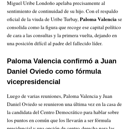
y
Miguel Uribe Londoño apelaba precisamente al
sentimiento de continuidad de su hijo. Con el respaldo
V
Paloma Valencia
oficial de la viuda de Uribe Turbay,
se
consolida como la figura que recoge ese capital político
i
de cara a las consultas y la primera vuelta, dejando en
d
una posición difícil al padre del fallecido líder.
e
Paloma Valencia confirmó a Juan
o
Daniel Oviedo como fórmula
vicepresidencial
Luego de varias reuniones, Paloma Valencia y Juan
Daniel Oviedo se reunieron una última vez en la casa de
la candidata del Centro Democrático para hablar sobre
los puntos en común que los llevarán a ser fórmula
presidencial y una opción de centro-derecha para las