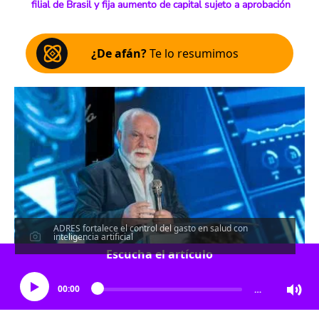
filial de Brasil y fija aumento de capital sujeto a aprobación
¿De afán?
Te lo resumimos
ADRES fortalece el control del gasto en salud con
inteligencia artificial
Escucha el artículo
00:00
…