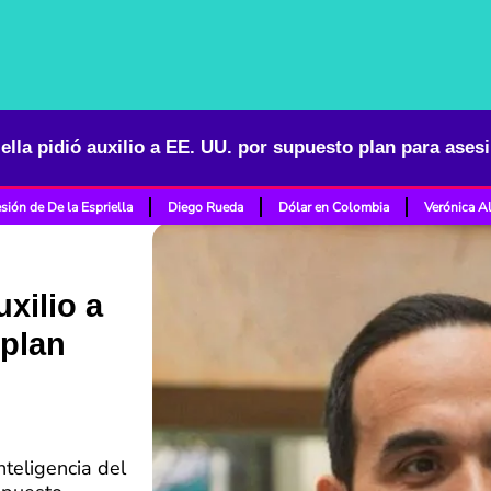
sión de De la Espriella
Diego Rueda
Dólar en Colombia
Verónica A
uxilio a
 plan
nteligencia del