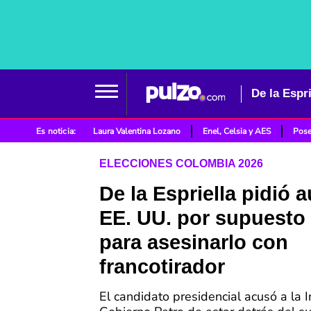
Es noticia:
Laura Valentina Lozano
Enel, Celsia y AES
Pose
ELECCIONES COLOMBIA 2026
De la Espriella pidió a
EE. UU. por supuesto
para asesinarlo con
francotirador
El candidato presidencial acusó a la I