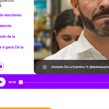
upuesto
d.
e elecciones:
alencia:
rdo de la
 si gana De la
Abelardo De La Espriella / X: @abdelaesprie
00:00