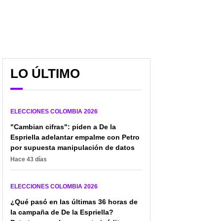
LO ÚLTIMO
ELECCIONES COLOMBIA 2026
"Cambian cifras": piden a De la
Espriella adelantar empalme con Petro
por supuesta manipulación de datos
Bayly, sobre De la
El detalle (que no se vio)
Hace 43 días
Espriella contra Paloma
en el cruce entre Paloma
Valencia: "Cantante
Valencia y Claudia
frustrado, animador de
López: ¿nueva alianza?
ELECCIONES COLOMBIA 2026
televisión"
¿Qué pasó en las últimas 36 horas de
la campaña de De la Espriella?