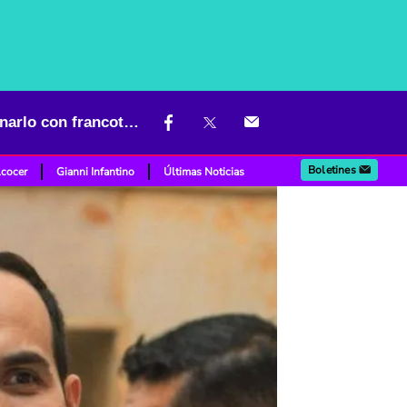
De la Espriella pidió auxilio a EE. UU. por supuesto plan para asesinarlo con francotirador
Boletines
lcocer
Gianni Infantino
Últimas Noticias