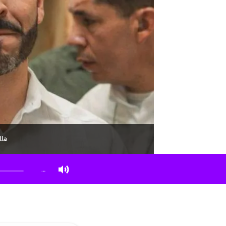
lla
…