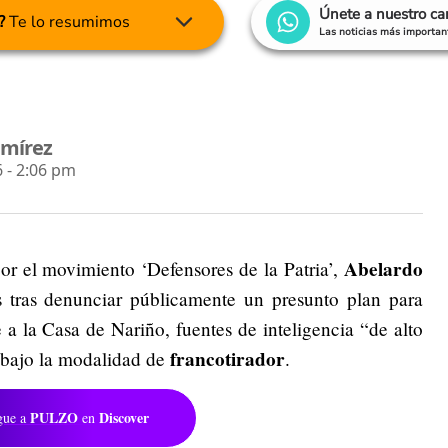
Únete a nuestro c
?
Te lo resumimos
Las noticias más important
amírez
 - 2:06 pm
Abelardo
or el movimiento ‘Defensores de la Patria’,
s tras denunciar públicamente un presunto plan para
 a la Casa de Nariño, fuentes de inteligencia “de alto
francotirador
o bajo la modalidad de
.
PULZO
Discover
gue a
en