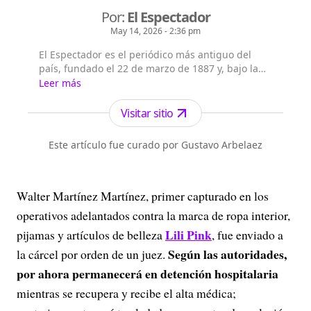
Por:
El Espectador
May 14, 2026 - 2:36 pm
El Espectador es el periódico más antiguo del
país, fundado el 22 de marzo de 1887 y, bajo la
dirección de Fidel Cano, es considerado uno de
Leer más
los periódicos más serios y profesionales por su
independencia, credibilidad y objetividad.
Visitar sitio
Este artículo fue curado por Gustavo Arbelaez
Walter Martínez Martínez, primer capturado en los
operativos adelantados contra la marca de ropa interior,
Lili Pink
pijamas y artículos de belleza
, fue enviado a
Según las autoridades,
la cárcel por orden de un juez.
por ahora permanecerá en detención hospitalaria
mientras se recupera y recibe el alta médica;