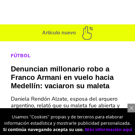
Artículo nuevo
FÚTBOL
Denuncian millonario robo a
Franco Armani en vuelo hacia
Medellín: vaciaron su maleta
Daniela Rendón Alzate, esposa del arquero
argentino, relató que su maleta fue abierta y
saqueada, y pidió a las autoridades investigar
Usamos "Cookies" propias y de terceros para elaborar
lo ocurrido.
información estadística y mostrarle publicidad personalizada.
Si continúa navegando acepta su uso.
Más información aquí