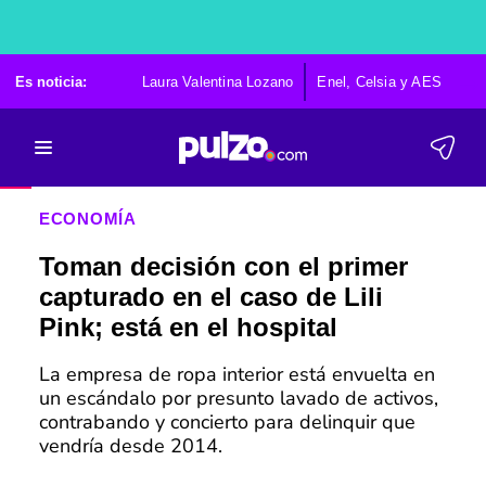
Es noticia:
Laura Valentina Lozano
Enel, Celsia y AES
Po
ECONOMÍA
Toman decisión con el primer
capturado en el caso de Lili
Pink; está en el hospital
La empresa de ropa interior está envuelta en
un escándalo por presunto lavado de activos,
contrabando y concierto para delinquir que
vendría desde 2014.