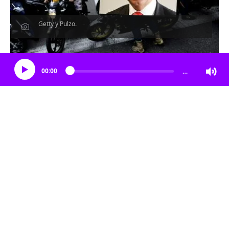
Getty y Pulzo.
Escucha el artículo
00:00
…