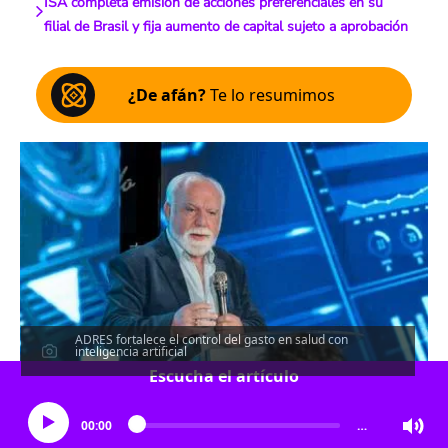
ISA completa emisión de acciones preferenciales en su
filial de Brasil y fija aumento de capital sujeto a aprobación
¿De afán?
Te lo resumimos
ADRES fortalece el control del gasto en salud con
inteligencia artificial
Escucha el artículo
00:00
…