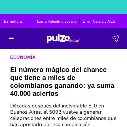
Es noticia:
Laura Valentina Lozano
Enel, Celsia y AES
Po
ECONOMÍA
El número mágico del chance
que tiene a miles de
colombianos ganando: ya suma
40.000 aciertos
Décadas después del inolvidable 5-0 en
Buenos Aires, el 5093 vuelve a generar
celebraciones entre miles de colombianos que
han apostado por esa combinación.