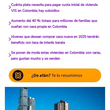
Cuánta plata necesita para pagar cuota inicial de vivienda
VIS en Colombia; hay subsidios
Aumento del 40 %: totazo para millones de familias que
sueñan con casa propia en Colombia
Jóvenes que desean comprar casa nueva en 2025 tendrán
beneficio con tasa de interés barata
Se ponen de moda estas viviendas en Colombia: son caras,
pero gustan mucho y se venden
¿De afán?
Te lo resumimos