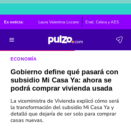
Es noticia:
Laura Valentina Lozano
Enel, Celsia y AES
Po
ECONOMÍA
Gobierno define qué pasará con
subsidio Mi Casa Ya: ahora se
podrá comprar vivienda usada
La viceministra de Vivienda explicó cómo será
la transformación del subsidio Mi Casa Ya y
detalló que dejaría de ser solo para comprar
casas nuevas.