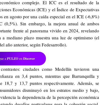
económico complejo. El ICC es el resultado de la
ciones Económicas (ICE) y el Índice de Expectativas
s en agosto por una caída especial en el ICE (-6,8%)
C (0,5%). Sin embargo, la mejora anual de ambos
ortante frente al panorama vivido en 2024, revelando
ión a mediano plazo muestra una luz de optimismo (el
el año anterior, según Fedesarrollo).
PULZO
Discover
gue a
en
s contrastes: ciudades como Medellín tuvieron una
nfianza en 3,4 puntos, mientras que Barranquilla y
e 18,7 y 13,7 puntos respectivamente. Además, se
nsumidores disminuyó en los estratos medio y bajo,
 evidencia la dependencia de la percepción económica
ejando desafíos particulares para la cohesión social,