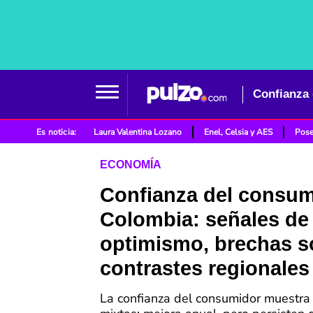
Es noticia:
Laura Valentina Lozano
Enel, Celsia y AES
Pose
ECONOMÍA
Confianza del consum
Colombia: señales de
optimismo, brechas so
contrastes regionales
La confianza del consumidor muestra