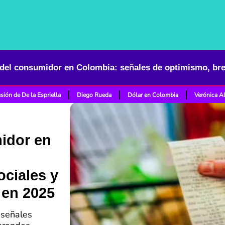
sión de De la Espriella
Diego Rueda
Dólar en Colombia
Verónica A
idor en
ciales y
 en 2025
 señales