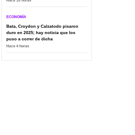
Hace 10 horas
ECONOMÍA
Bata, Croydon y Calzatodo pisaron
duro en 2025; hay noticia que los
puso a correr de dicha
Hace 4 horas
Dan aviso a
Café geisha colombiano:
trabajadores en
El Rubí y el auge de los