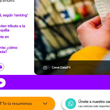
 grandes
, según 'ranking'
den tributo a la
quilla
nte en
nte: ¿cómo
ada?
Cenet DataiFX
Únete a nuestro c
?
Te lo resumimos
Las noticias más important