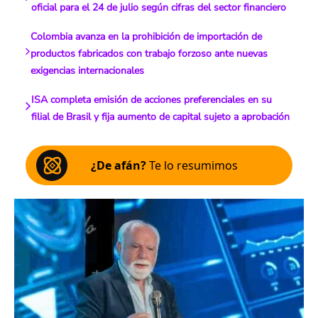
oficial para el 24 de julio según cifras del sector financiero
Colombia avanza en la prohibición de importación de
productos fabricados con trabajo forzoso ante nuevas
exigencias internacionales
ISA completa emisión de acciones preferenciales en su
filial de Brasil y fija aumento de capital sujeto a aprobación
¿De afán?
Te lo resumimos