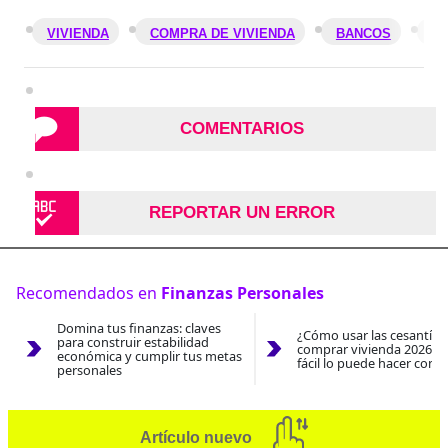
VIVIENDA
COMPRA DE VIVIENDA
BANCOS
VI
COMENTARIOS
REPORTAR UN ERROR
Recomendados en
Finanzas Personales
Domina tus finanzas: claves
¿Cómo usar las cesantías
para construir estabilidad
comprar vivienda 2026? A
económica y cumplir tus metas
fácil lo puede hacer con e
personales
Artículo nuevo