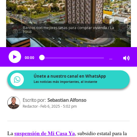
Bancos con mejores tasas para comprar vivienda / La
Haus
Escucha el artículo
00:00
…
Únete a nuestro canal en WhatsApp
Las noticias más importantes, al instante
Escrito por:
Sebastian Alfonso
Redactor
Feb 6, 2025 - 5:02 pm
suspensión de Mi Casa Ya
La
, subsidio estatal para la