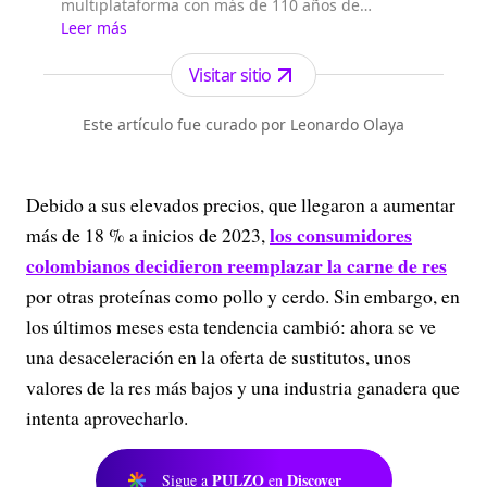
multiplataforma con más de 110 años de
existencia. Nació en la ciudad de Medellín en
Leer más
Antioquia. Fundado el 6 de febrero de 1912 por
Francisco de Paula Pérez, se ha especializado en
Visitar sitio
la investigación y generación de contenidos
periodísticos para diferentes plataformas en las
Este artículo fue curado por Leonardo Olaya
que provee a las audiencias de piezas mult...
Debido a sus elevados precios, que llegaron a aumentar
los consumidores
más de 18 % a inicios de 2023,
colombianos decidieron reemplazar la carne de res
por otras proteínas como pollo y cerdo. Sin embargo, en
los últimos meses esta tendencia cambió: ahora se ve
una desaceleración en la oferta de sustitutos, unos
valores de la res más bajos y una industria ganadera que
intenta aprovecharlo.
PULZO
Discover
Sigue a
en