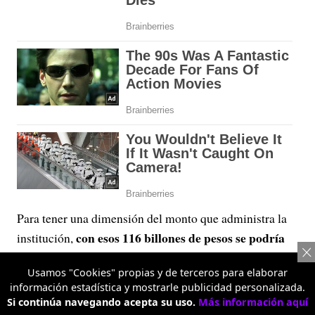
Para tener una dimensión del monto que administra la
con esos 116 billones de pesos se podría
institución,
construir más de cuatro veces el metro de Bogotá o
Usamos "Cookies" propias y de terceros para elaborar
financiar 2,6 ciudades del tamaño de la capital del
información estadística y mostrarle publicidad personalizada.
país.
Si continúa navegando acepta su uso.
Más información aquí