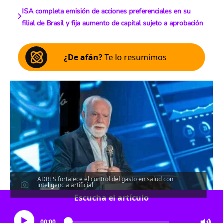
ISA completa emisión de acciones preferenciales en su
filial de Brasil y fija aumento de capital sujeto a aprobación
¿De afán?
Te lo resumimos
ADRES fortalece el control del gasto en salud con
inteligencia artificial
Escucha el artículo
00:00
…