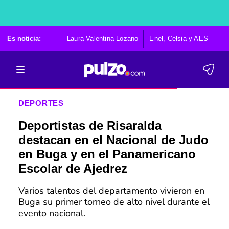
Es noticia:
Laura Valentina Lozano
Enel, Celsia y AES
Po
DEPORTES
Deportistas de Risaralda
destacan en el Nacional de Judo
en Buga y en el Panamericano
Escolar de Ajedrez
Varios talentos del departamento vivieron en
Buga su primer torneo de alto nivel durante el
evento nacional.