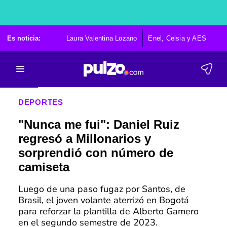
Es noticia:
Laura Valentina Lozano
Enel, Celsia y AES
Po
DEPORTES
"Nunca me fui": Daniel Ruiz
regresó a Millonarios y
sorprendió con número de
camiseta
Luego de una paso fugaz por Santos, de
Brasil, el joven volante aterrizó en Bogotá
para reforzar la plantilla de Alberto Gamero
en el segundo semestre de 2023.