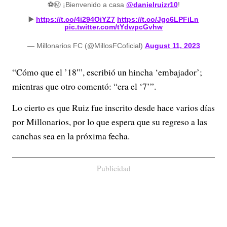
⚽️Ⓜ️ ¡Bienvenido a casa
@danielruizr10
!
▶️
https://t.co/4i294OiYZ7
https://t.co/Jgc6LPFiLn
pic.twitter.com/tYdwpcGvhw
— Millonarios FC (@MillosFCoficial)
August 11, 2023
“Cómo que el ’18′”, escribió un hincha ‘embajador’;
mientras que otro comentó: “era el ‘7’”.
Lo cierto es que Ruiz fue inscrito desde hace varios días
por Millonarios, por lo que espera que su regreso a las
canchas sea en la próxima fecha.
Publicidad