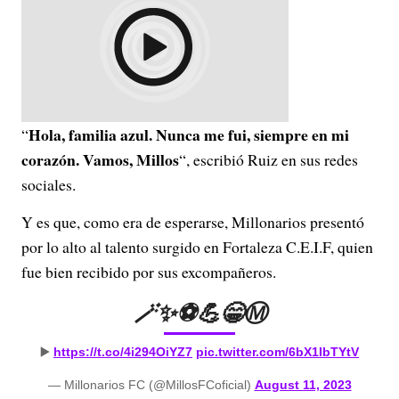
Hola, familia azul. Nunca me fui, siempre en mi
“
corazón. Vamos, Millos
“, escribió Ruiz en sus redes
sociales.
Y es que, como era de esperarse, Millonarios presentó
por lo alto al talento surgido en Fortaleza C.E.I.F, quien
fue bien recibido por sus excompañeros.
🪄✨⚽️💪😁Ⓜ️
▶️
https://t.co/4i294OiYZ7
pic.twitter.com/6bX1IbTYtV
— Millonarios FC (@MillosFCoficial)
August 11, 2023