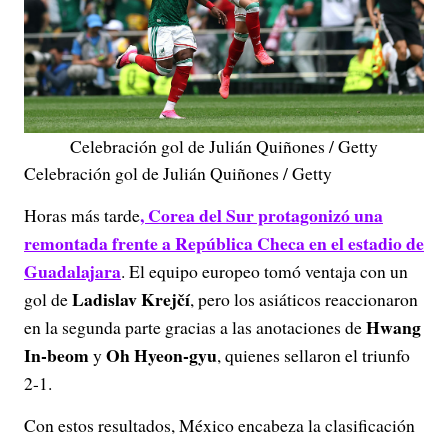
Celebración gol de Julián Quiñones / Getty
Celebración gol de Julián Quiñones / Getty
, Corea del Sur protagonizó una
Horas más tarde
remontada frente a
República
Checa en el estadio de
Guadalajara
. El equipo europeo tomó ventaja con un
Ladislav Krejčí
gol de
, pero los asiáticos reaccionaron
Hwang
en la segunda parte gracias a las anotaciones de
In-beom
Oh Hyeon-gyu
y
, quienes sellaron el triunfo
2-1.
Con estos resultados, México encabeza la clasificación