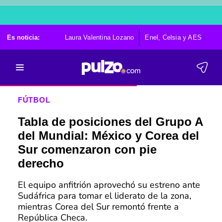
Es noticia:
Laura Valentina Lozano
Enel, Celsia y AES
Po
FÚTBOL
Tabla de posiciones del Grupo A
del Mundial: México y Corea del
Sur comenzaron con pie
derecho
El equipo anfitrión aprovechó su estreno ante
Sudáfrica para tomar el liderato de la zona,
mientras Corea del Sur remontó frente a
República Checa.