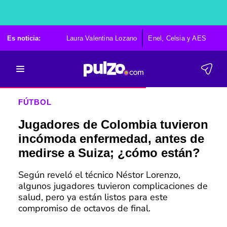
Es noticia:
Laura Valentina Lozano
Enel, Celsia y AES
Po
FÚTBOL
Jugadores de Colombia tuvieron
incómoda enfermedad, antes de
medirse a Suiza; ¿cómo están?
Según reveló el técnico Néstor Lorenzo,
algunos jugadores tuvieron complicaciones de
salud, pero ya están listos para este
compromiso de octavos de final.