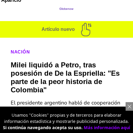
Artículo nuevo
NACIÓN
Milei liquidó a Petro, tras
posesión de De la Espriella: "Es
parte de la peor historia de
Colombia"
El presidente argentino habló de cooperación
con Colombia en materia de seguridad y
economía, pero terminó lanzando una dura
Usamos "Cookies" propias y de terceros para elaborar
información estadística y mostrarle publicidad personalizada.
crítica al mandatario saliente.
Si continúa navegando acepta su uso.
Más información aquí