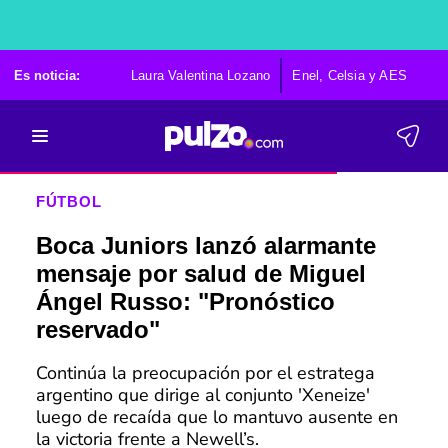
Es noticia:
Laura Valentina Lozano
Enel, Celsia y AES
Po
FÚTBOL
Boca Juniors lanzó alarmante
mensaje por salud de Miguel
Ángel Russo: "Pronóstico
reservado"
Continúa la preocupación por el estratega
argentino que dirige al conjunto 'Xeneize'
luego de recaída que lo mantuvo ausente en
la victoria frente a Newell’s.