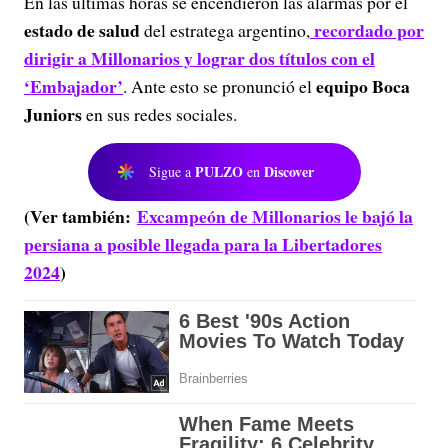
En las últimas horas se encendieron las alarmas por el
estado de salud
recordado por
del estratega argentino,
dirigir a Millonarios y lograr dos títulos con el
‘Embajador’
equipo Boca
. Ante esto se pronunció el
Juniors
en sus redes sociales.
PULZO
Discover
Sigue a
en
(Ver también:
Excampeón de Millonarios le bajó la
persiana a posible llegada para la Libertadores
2024
)