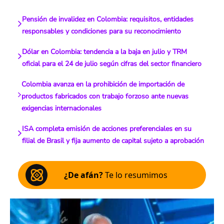
Pensión de invalidez en Colombia: requisitos, entidades
responsables y condiciones para su reconocimiento
Dólar en Colombia: tendencia a la baja en julio y TRM
oficial para el 24 de julio según cifras del sector financiero
Colombia avanza en la prohibición de importación de
productos fabricados con trabajo forzoso ante nuevas
exigencias internacionales
ISA completa emisión de acciones preferenciales en su
filial de Brasil y fija aumento de capital sujeto a aprobación
¿De afán?
Te lo resumimos