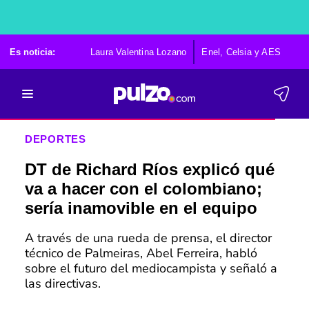
Es noticia:
Laura Valentina Lozano
Enel, Celsia y AES
Po
DEPORTES
DT de Richard Ríos explicó qué
va a hacer con el colombiano;
sería inamovible en el equipo
A través de una rueda de prensa, el director
técnico de Palmeiras, Abel Ferreira, habló
sobre el futuro del mediocampista y señaló a
las directivas.