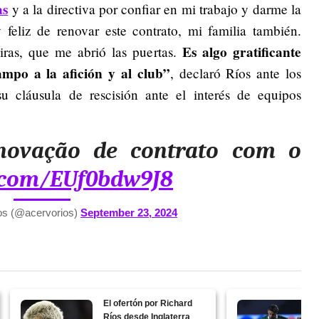
as
y a la directiva por confiar en mi trabajo y darme la
 feliz de renovar este contrato, mi familia también.
Es algo gratificante
ras, que me abrió las puertas.
ampo a la afición y al club”
, declaró Ríos ante los
su cláusula de rescisión ante el interés de equipos
novação de contrato com o
r.com/EUf0bdw9J8
íos (@acervorios)
September 23, 2024
El ofertón por Richard
Ríos desde Inglaterra