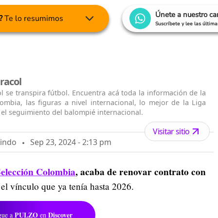
Únete a nuestro c
?
Te lo resumimos
Suscríbete y lee las últim
racol
l se transpira fútbol. Encuentra acá toda la información de la
ombia, las figuras a nivel internacional, lo mejor de la Liga
el seguimiento del balompié internacional.
Visitar sitio
lindo
Sep 23, 2024 - 2:13 pm
 Selección Colombia
, acaba de renovar contrato con
 el vínculo que ya tenía hasta 2026.
PULZO
Discover
gue a
en