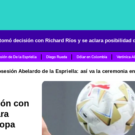
tomó decisión con Richard Ríos y se aclara posibilidad d
sión de De la Espriella
Diego Rueda
Dólar en Colombia
Verónica A
osesión Abelardo de la Espriella: así va la ceremonia e
ión con
ara
ropa