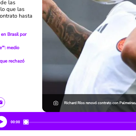
de las
 lo que las
contrato hasta
en Brasil por
e'": medio
 que rechazó
Richard Ríos renovó contrato con Palmeiras
00:00