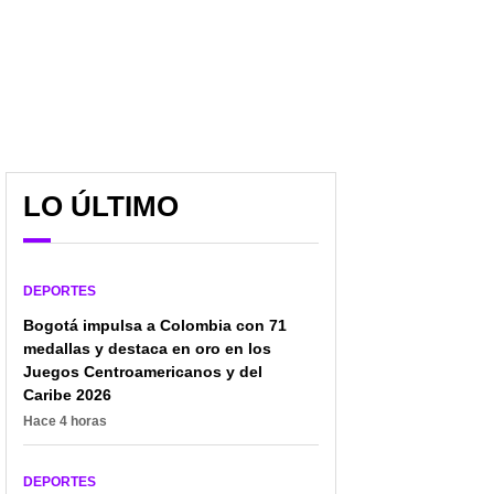
LO ÚLTIMO
DEPORTES
Bogotá impulsa a Colombia con 71
medallas y destaca en oro en los
Juegos Centroamericanos y del
Caribe 2026
Hace 4 horas
De Inglaterra hicieron
Palmeiras no quiere
DEPORTES
oferta (grande) por
dejar salir a Richard