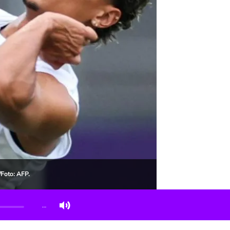
/Foto: AFP.
…