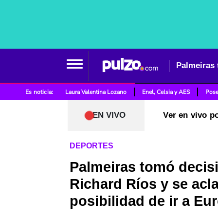
Palmeiras 
Es noticia:
Laura Valentina Lozano
Enel, Celsia y AES
Pose
EN VIVO
Ver en vivo p
DEPORTES
Palmeiras tomó decis
Richard Ríos y se acl
posibilidad de ir a Eu