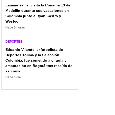
Richard Ríos; respuesta
Ríos y rechazó oferta de
Lamine Yamal visita la Comuna 13 de
de Palmeiras sorprendió
un grande de Europa
Medellín durante sus vacaciones en
Colombia junto a Ryan Castro y
Westcol
Hace 5 horas
DEPORTES
Eduardo Vilarete, exfutbolista de
Deportes Tolima y la Selección
Colombia, fue sometido a cirugía y
amputación en Bogotá tras recaída de
sarcoma
Hace 1 día