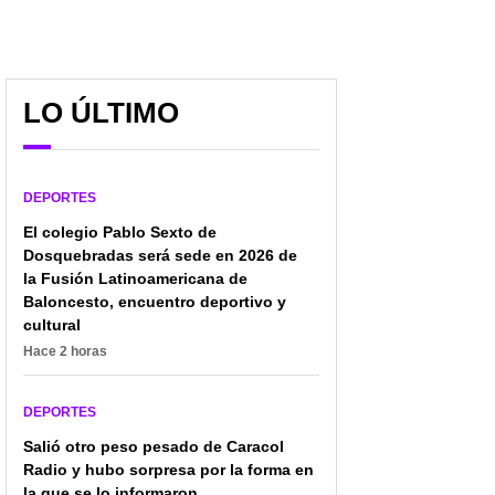
LO ÚLTIMO
Reapareció famosa
Cali vs. América: lista
hincha DJ del Cali, que
histórica de jugadores
en 2021 prometió
que se vistieron con
picante foto en redes
ambas camisetas
DEPORTES
El colegio Pablo Sexto de
Dosquebradas será sede en 2026 de
la Fusión Latinoamericana de
Baloncesto, encuentro deportivo y
cultural
Hace 2 horas
DEPORTES
Salió otro peso pesado de Caracol
Radio y hubo sorpresa por la forma en
la que se lo informaron