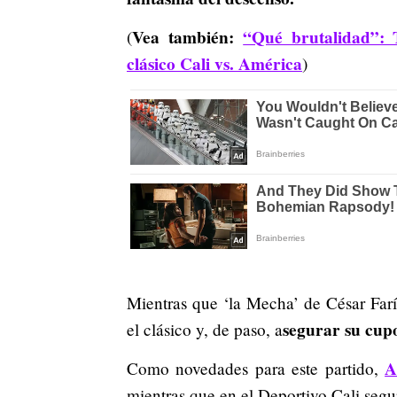
Vea también:
“Qué brutalidad”: 
(
clásico Cali vs. América
)
Mientras que ‘la Mecha’ de César Faría
segurar su cupo
el clásico y, de paso, a
A
Como novedades para este partido,
mientras que en el Deportivo Cali segu