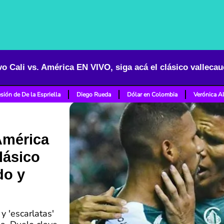
sión de De la Espriella
Diego Rueda
Dólar en Colombia
Verónica A
 América
lásico
do y
y 'escarlatas'