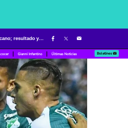
🔴 Deportivo Cali vs. América EN VIVO, siga acá el clásico vallecaucano; resultado y tabla
Boletines
lcocer
Gianni Infantino
Últimas Noticias