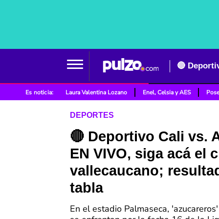
Es noticia:
Laura Valentina Lozano
Enel, Celsia y AES
Pose
DEPORTES
🔴 Deportivo Cali vs.
EN VIVO, siga acá el c
vallecaucano; resulta
tabla
En el estadio Palmaseca, 'azucareros' 