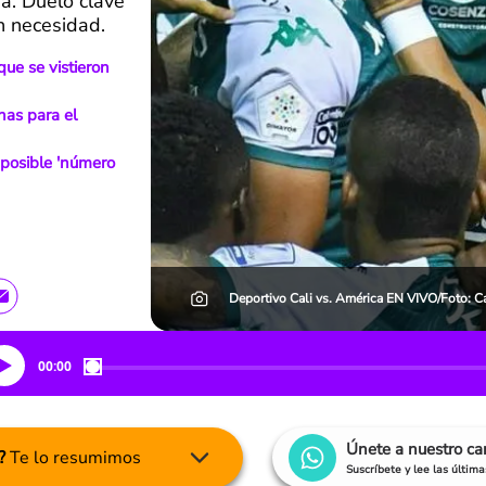
ga. Duelo clave
n necesidad.
 que se vistieron
has para el
 posible 'número
Deportivo Cali vs. América EN VIVO/Foto: Cal
00:00
Únete a nuestro c
?
Te lo resumimos
Suscríbete y lee las últim