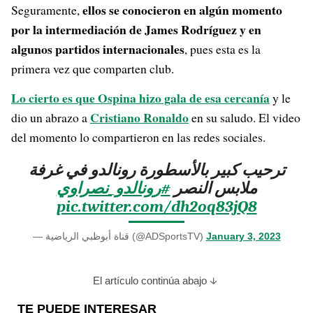
ellos se conocieron en algún momento
Seguramente,
por la intermediación de James Rodríguez y en
algunos partidos internacionales
, pues esta es la
primera vez que comparten club.
Lo cierto es que Ospina hizo gala de esa cercanía
y le
Cristiano Ronaldo
dio un abrazo a
en su saludo. El video
del momento lo compartieron en las redes sociales.
ترحيب كبير بالأسطورة رونالدو في غرفة
ملابس النصر
#رونالدو_نصراوي
pic.twitter.com/dh2oq83jQ8
— قناة أبوظبي الرياضية (@ADSportsTV)
January 3, 2023
El artículo continúa abajo
TE PUEDE INTERESAR