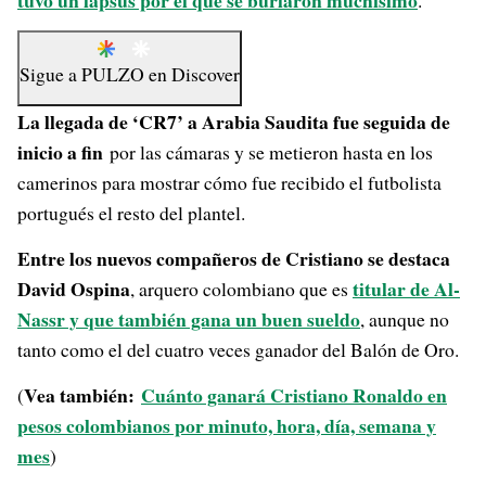
tuvo un lapsus por el que se burlaron muchísimo
.
Sigue a
PULZO
en
Discover
La llegada de ‘CR7’ a Arabia Saudita fue seguida de
inicio a fin
por las cámaras y se metieron hasta en los
camerinos para mostrar cómo fue recibido el futbolista
portugués el resto del plantel.
Entre los nuevos compañeros de Cristiano se destaca
David Ospina
titular de Al-
, arquero colombiano que es
Nassr y que también gana un buen sueldo
, aunque no
tanto como el del cuatro veces ganador del Balón de Oro.
Vea también:
Cuánto ganará Cristiano Ronaldo en
(
pesos colombianos por minuto, hora, día, semana y
mes
)