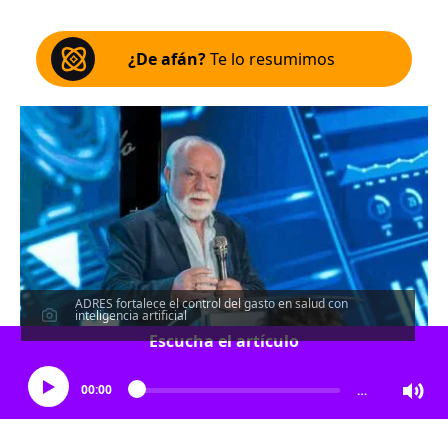
¿De afán?
Te lo resumimos
ADRES fortalece el control del gasto en salud con
inteligencia artificial
Escucha el artículo
00:00
…