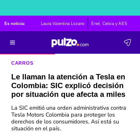
Es noticia:
Laura Valentina Lozano
Enel, Celsia y AES
Po
CARROS
Le llaman la atención a Tesla en
Colombia: SIC explicó decisión
por situación que afecta a miles
La SIC emitió una orden administrativa contra
Tesla Motors Colombia para proteger los
derechos de los consumidores. Así está su
situación en el país.