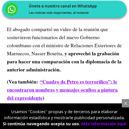
Únete a nuestro canal en WhatsApp
Las noticias más importantes, al instante
El abogado compartió un video de la reunión que
sostuvieron funcionarios del nuevo Gobierno
colombiano con el ministro de Relaciones Exteriores de
y aprovechó la grabación
Marruecos, Nasser Bourita,
para hacer una comparación con la diplomacia de la
anterior administración.
(Vea también:
“Cuadro de Petro es terrorífico”: le
encontraron nombres y mensajes ocultos a pintura
del expresidente
)
Usamos "Cookies" propias y de terceros para elaborar
información estadística y mostrarle publicidad personalizada.
Si continúa navegando acepta su uso.
Más información aquí