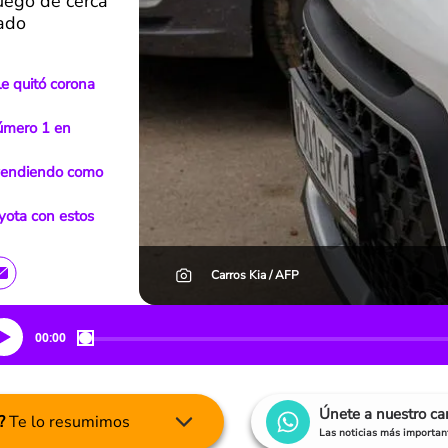
uego de cerca
cado
le quitó corona
número 1 en
n vendiendo como
oyota con estos
Carros Kia / AFP
00:00
Únete a nuestro c
?
Te lo resumimos
Las noticias más important