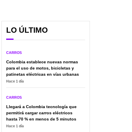
LO ÚLTIMO
Experto le dio visto
Conmoción en
bueno a carros asiáticos
Valledupar: la trágica
y señaló cambios
muerte de Holmes
CARROS
positivos con relación al
Rodríguez reabre debate
pasado
sobre seguridad de
Colombia establece nuevas normas
motociclistas
para el uso de motos, bicicletas y
patinetas eléctricas en vías urbanas
Hace 1 día
CARROS
Llegará a Colombia tecnología que
permitirá cargar carros eléctricos
hasta 70 % en menos de 5 minutos
Hace 1 día