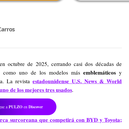
Carros
en octubre de 2025, cerrando casi dos décadas de
emblemáticos
idó como uno de los modelos más
y
estadounidense U.S. News & World
a. La revista
no de los mejores tres usados
.
PULZO
Discover
gue a
en
marca surcoreana que competirá con BYD y Toyota;