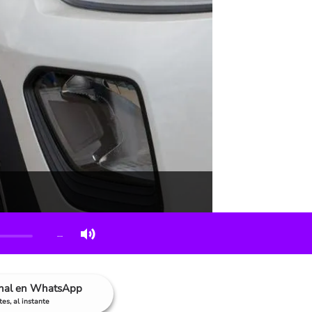
…
anal en WhatsApp
es, al instante