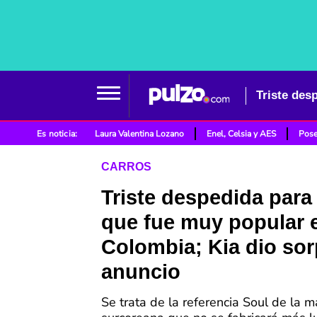
Es noticia:
Laura Valentina Lozano
Enel, Celsia y AES
Pose
CARROS
Triste despedida para
que fue muy popular 
Colombia; Kia dio sor
anuncio
Se trata de la referencia Soul de la m