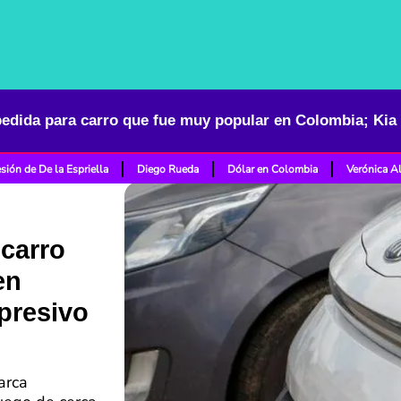
sión de De la Espriella
Diego Rueda
Dólar en Colombia
Verónica A
 carro
en
presivo
arca