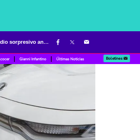
Triste despedida para carro que fue muy popular en Colombia; Kia dio sorpresivo anuncio
Boletines
lcocer
Gianni Infantino
Últimas Noticias