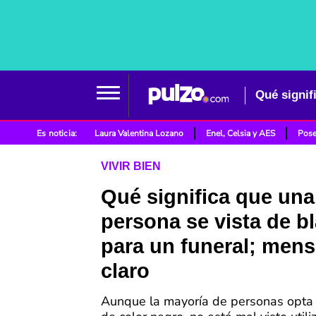
Qué signif
Es noticia:
Laura Valentina Lozano
Enel, Celsia y AES
Pose
VIVIR BIEN
Qué significa que una
persona se vista de b
para un funeral; mens
claro
Aunque la mayoría de personas opta p