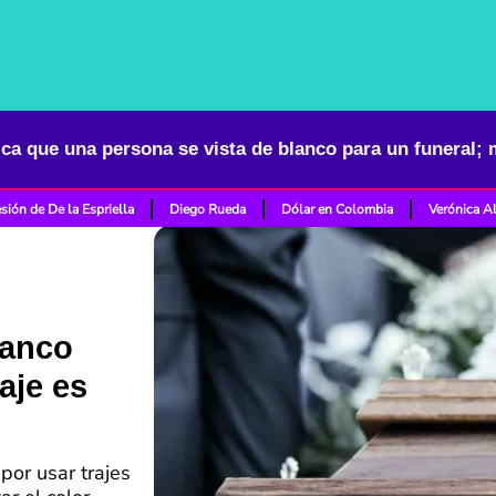
ica que una persona se vista de blanco para un funeral; 
sión de De la Espriella
Diego Rueda
Dólar en Colombia
Verónica A
lanco
aje es
or usar trajes