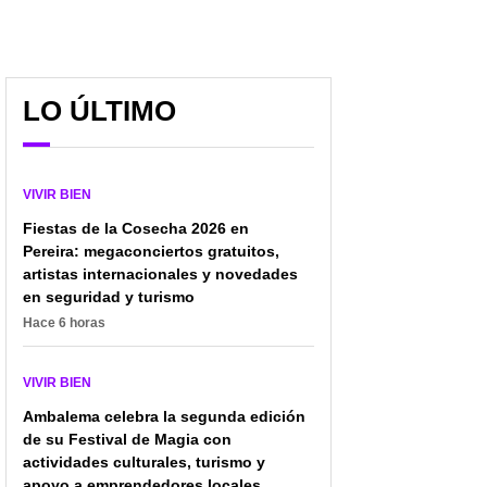
LO ÚLTIMO
Entre humor y tragedia:
¿Estamos dejando de
la mirada única de
honrar a nuestros
Antonio García Ángel en
muertos? El duelo en
VIVIR BIEN
su nueva novela ‘Que
tiempos de prisa y
Fiestas de la Cosecha 2026 en
pase lo peor’
modernidad líquida
Pereira: megaconciertos gratuitos,
artistas internacionales y novedades
en seguridad y turismo
Hace 6 horas
VIVIR BIEN
Ambalema celebra la segunda edición
de su Festival de Magia con
actividades culturales, turismo y
apoyo a emprendedores locales