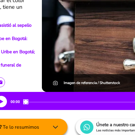
ar el color
, tiene un
istió al sepelio
ibe en Bogotá:
l Uribe en Bogotá;
 funeral de
Imagen de referencia / Shutterstock
00:00
Únete a nuestro c
?
Te lo resumimos
Las noticias más important