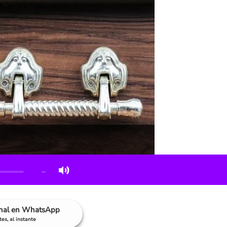
…
anal en WhatsApp
es, al instante