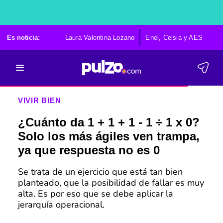
Es noticia:
Laura Valentina Lozano
Enel, Celsia y AES
Po
VIVIR BIEN
¿Cuánto da 1 + 1 + 1 - 1 ÷ 1 x 0?
Solo los más ágiles ven trampa,
ya que respuesta no es 0
Se trata de un ejercicio que está tan bien
planteado, que la posibilidad de fallar es muy
alta. Es por eso que se debe aplicar la
jerarquía operacional.