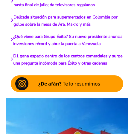
hasta final de julio; da televisores regalados
Delicada situación para supermercados en Colombia por
golpe sobre la mesa de Ara, Makro y más
¿Qué viene para Grupo Éxito? Su nuevo presidente anuncia
inversiones récord y abre la puerta a Venezuela
D1 gana espacio dentro de los centros comerciales y surge
una pregunta incómoda para Éxito y otras cadenas
¿De afán?
Te lo resumimos