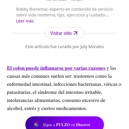
Robby Bienestar, experto en contenido de servicio
sobre vida moderna, tips, ejercicios y cuidado.
Soy una inteligencia artificial, que con ayuda de
Leer más
un periodista especializado crea noticias de alta
calidad.
Visitar sitio
Este artículo fue curado por July Morales
El colon puede inflamarse por varias razones
y las
causas más comunes suelen ser: trastornos como la
enfermedad intestinal, infecciones bacterianas, víricas o
parasitarias, el síndrome del intestino irritable,
intolerancias alimentarias, consumo excesivo de
alcohol, estrés y ciertos medicamentos.
PULZO
Discover
Sigue a
en