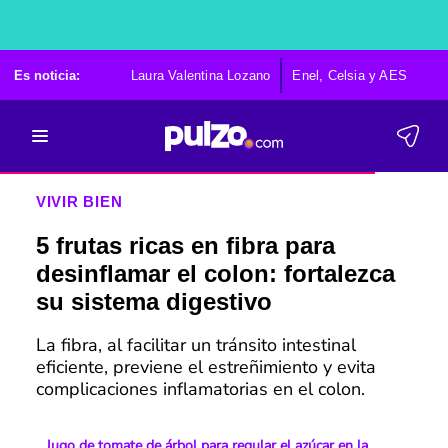
Es noticia:
Laura Valentina Lozano
Enel, Celsia y AES
Po
VIVIR BIEN
5 frutas ricas en fibra para
desinflamar el colon: fortalezca
su sistema digestivo
La fibra, al facilitar un tránsito intestinal
eficiente, previene el estreñimiento y evita
complicaciones inflamatorias en el colon.
Jugo de tomate de árbol para regular el azúcar en la