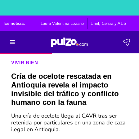
Es noticia:
Laura Valentina Lozano
Enel, Celsia y AES
Po
VIVIR BIEN
Cría de ocelote rescatada en
Antioquia revela el impacto
invisible del tráfico y conflicto
humano con la fauna
Una cría de ocelote llega al CAVR tras ser
retenida por particulares en una zona de caza
ilegal en Antioquia.