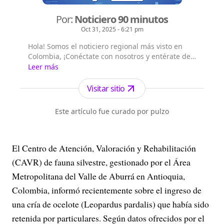
Por:
Noticiero 90 minutos
Oct 31, 2025 - 6:21 pm
Hola! Somos el noticiero regional más visto en
Colombia, ¡Conéctate con nosotros y entérate de
las noticias del suroccidente colombiano!,
Leer más
Emisión digital en vivo a las 8 a.m. por todos
nuestros canales digitales, Emisión central a la
Visitar sitio
1:00 p.m. por el canal Telepacífico y nuestros
canales digitales.
Este artículo fue curado por pulzo
El Centro de Atención, Valoración y Rehabilitación
(CAVR) de fauna silvestre, gestionado por el Área
Metropolitana del Valle de Aburrá en Antioquia,
Colombia, informó recientemente sobre el ingreso de
una cría de ocelote (Leopardus pardalis) que había sido
retenida por particulares. Según datos ofrecidos por el