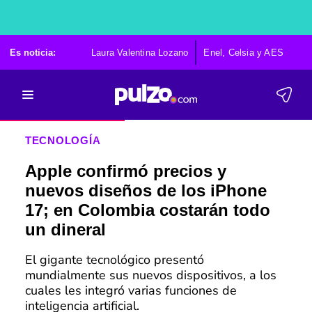
Es noticia:
Laura Valentina Lozano
Enel, Celsia y AES
Po
TECNOLOGÍA
Apple confirmó precios y
nuevos diseños de los iPhone
17; en Colombia costarán todo
un dineral
El gigante tecnológico presentó
mundialmente sus nuevos dispositivos, a los
cuales les integró varias funciones de
inteligencia artificial.