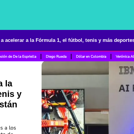
sión de De la Espriella
Diego Rueda
Dólar en Colombia
Verónica A
a la
enis y
están
s a los