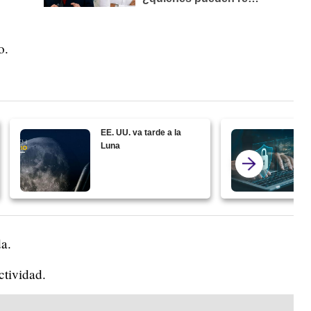
o.
EE. UU. va tarde a la
Luna
da.
tividad.