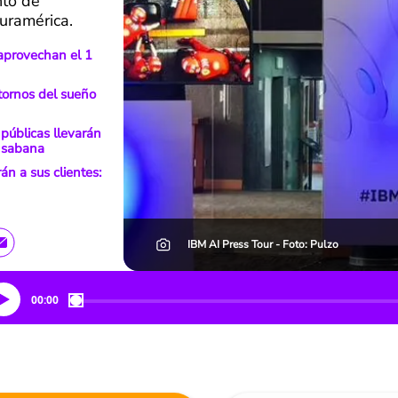
nto de
Suramérica.
aprovechan el 1
stornos del sueño
públicas llevarán
la sabana
n a sus clientes:
IBM AI Press Tour - Foto: Pulzo
00:00