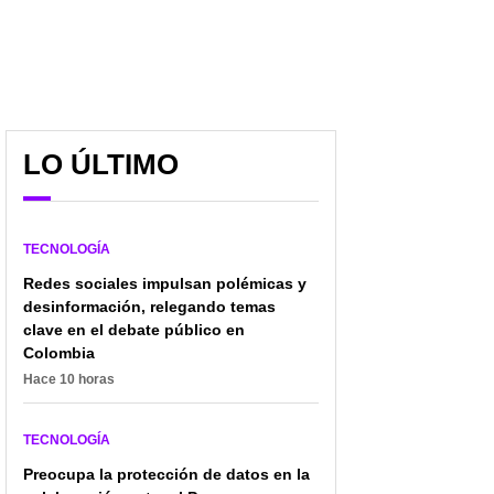
LO ÚLTIMO
'Hacker' reveló la letra
iPhone 17 tendría
que sí o sí debería tener
cambio que usuarios
TECNOLOGÍA
en contraseñas para que
esperaban hace mucho:
delincuentes sufran
solucionaría molesto
Redes sociales impulsan polémicas y
problema
desinformación, relegando temas
clave en el debate público en
Colombia
Hace 10 horas
TECNOLOGÍA
Preocupa la protección de datos en la