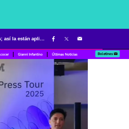
La IA puso a acelerar a la Fórmula 1, el fútbol, tenis y más deportes; así la están aplicando
Boletines
lcocer
Gianni Infantino
Últimas Noticias