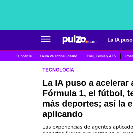
Es noticia:
Laura Valentina Lozano
Enel, Celsia y AES
Pose
TECNOLOGÍA
La IA puso a acelerar 
Fórmula 1, el fútbol, t
más deportes; así la 
aplicando
Las experiencias de agentes aplicado