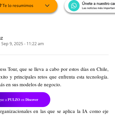
Únete a nuestro c
?
Te lo resumimos
Las noticias más important
az
Sep 9, 2025 - 11:22 am
ess Tour, que se lleva a cabo por estos días en Chile,
ito y principales retos que enfrenta esta tecnología.
ás en sus modelos de negocio.
PULZO
Discover
gue a
en
rganizacionales en las que se aplica la IA como eje