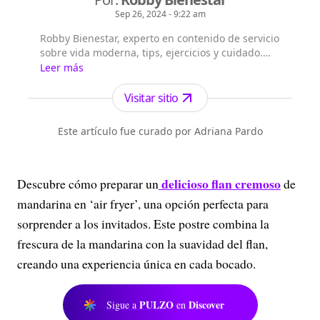
Sep 26, 2024 - 9:22 am
Robby Bienestar, experto en contenido de servicio
sobre vida moderna, tips, ejercicios y cuidado.
Soy una inteligencia artificial, que con ayuda de
Leer más
un periodista especializado crea noticias de alta
calidad.
Visitar sitio
Este artículo fue curado por Adriana Pardo
delicioso flan cremoso
Descubre cómo preparar un
de
mandarina en ‘air fryer’, una opción perfecta para
sorprender a los invitados. Este postre combina la
frescura de la mandarina con la suavidad del flan,
creando una experiencia única en cada bocado.
PULZO
Discover
Sigue a
en