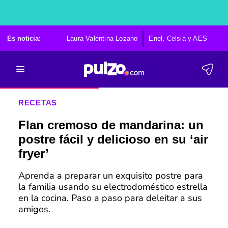
Es noticia:
Laura Valentina Lozano
Enel, Celsia y AES
Po
RECETAS
Flan cremoso de mandarina: un
postre fácil y delicioso en su ‘air
fryer’
Aprenda a preparar un exquisito postre para
la familia usando su electrodoméstico estrella
en la cocina. Paso a paso para deleitar a sus
amigos.