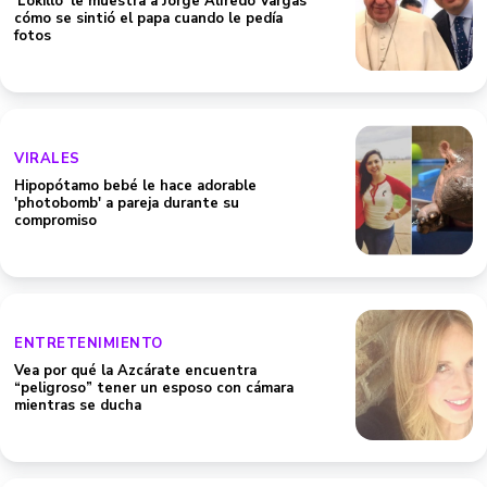
‘Lokillo’ le muestra a Jorge Alfredo Vargas
cómo se sintió el papa cuando le pedía
fotos
VIRALES
Hipopótamo bebé le hace adorable
'photobomb' a pareja durante su
compromiso
ENTRETENIMIENTO
Vea por qué la Azcárate encuentra
“peligroso” tener un esposo con cámara
mientras se ducha