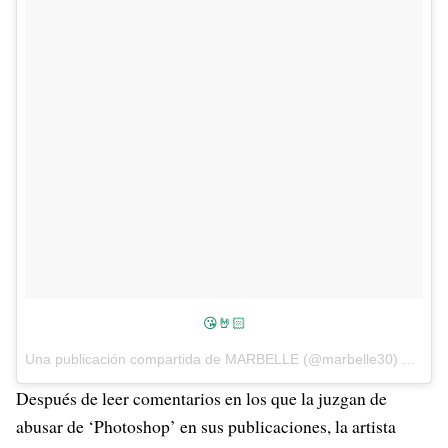
😘🤘🏻
Una publicación compartida de MARBELLE (@marbelle30) el
17 d
Después de leer comentarios en los que la juzgan de
abusar de ‘Photoshop’ en sus publicaciones, la artista