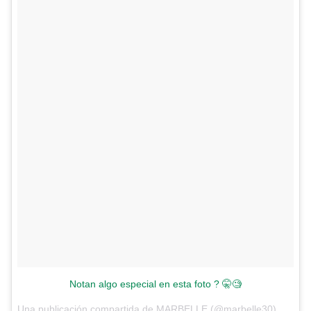
Notan algo especial en esta foto ? 🤫🧐
Una publicación compartida de MARBELLE (@marbelle30) el
28 d