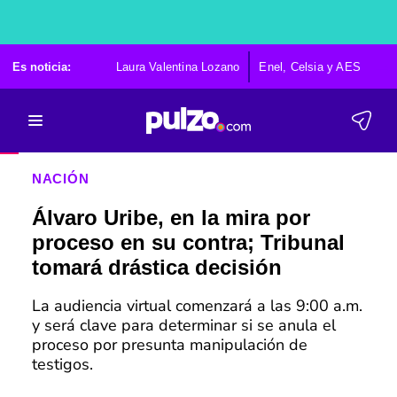
Es noticia:
Laura Valentina Lozano
Enel, Celsia y AES
Po
NACIÓN
Álvaro Uribe, en la mira por
proceso en su contra; Tribunal
tomará drástica decisión
La audiencia virtual comenzará a las 9:00 a.m.
y será clave para determinar si se anula el
proceso por presunta manipulación de
testigos.