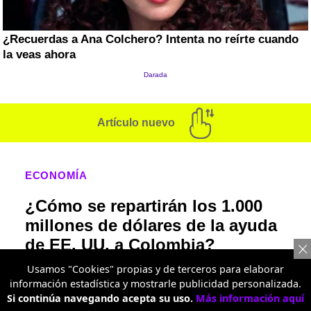
Artículo nuevo
ECONOMÍA
¿Cómo se repartirán los 1.000
millones de dólares de la ayuda
de EE. UU. a Colombia?
Usamos "Cookies" propias y de terceros para elaborar
La delegación de que envió Donald Trump a
información estadística y mostrarle publicidad personalizada.
la posesión de Abelardo de la Espriella
Si continúa navegando acepta su uso.
Más información aquí
anunció un paquete de ayudas para avanzar