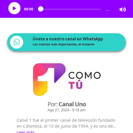
00:00
…
Únete a nuestro canal en WhatsApp
Las noticias más importantes, al instante
Por:
Canal Uno
Ago 27, 2024 - 9:18 am
Canal 1 fue el primer canal de televisión fundado
en Colombia, el 13 de junio de 1954, y es uno de
los tres canales de televisión abierta que llega de
Leer más